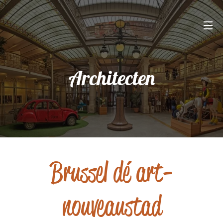
Architecten
Brussel
dé art-
nouveaustad