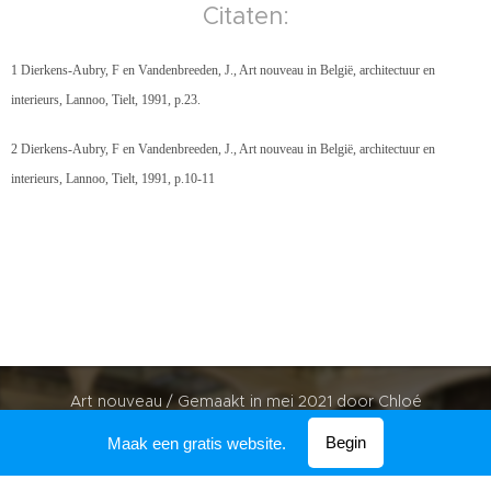
Citaten:
1 Dierkens-Aubry, F en Vandenbreeden, J., Art nouveau in België, architectuur en
interieurs, Lannoo, Tielt, 1991, p.23.
2 Dierkens-Aubry, F en Vandenbreeden, J., Art nouveau in België, architectuur en
interieurs, Lannoo, Tielt, 1991, p.10-11
Art nouveau / Gemaakt in mei 2021 door Chloé
Mogelijk gemaakt door
Webnode
Begin
Maak een gratis website.