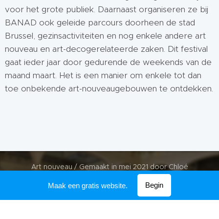
voor het grote publiek. Daarnaast organiseren ze bij
BANAD ook geleide parcours doorheen de stad
Brussel, gezinsactiviteiten en nog enkele andere art
nouveau en art-decogerelateerde zaken. Dit festival
gaat ieder jaar door gedurende de weekends van de
maand maart. Het is een manier om enkele tot dan
toe onbekende art-nouveaugebouwen te ontdekken.
Art nouveau / Gemaakt in mei 2021 door Chloé
Mogelijk gemaakt door
Webnode
Begin
Maak een gratis website.